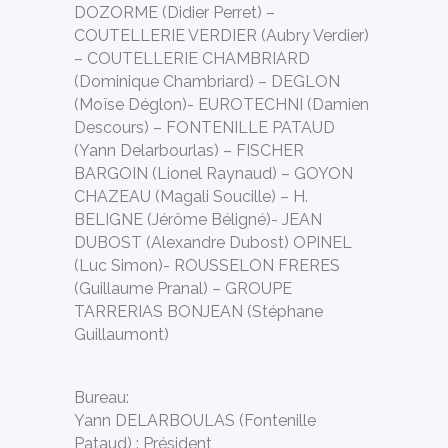
DOZORME (Didier Perret) –
COUTELLERIE VERDIER (Aubry Verdier)
– COUTELLERIE CHAMBRIARD
(Dominique Chambriard) – DEGLON
(Moïse Déglon)- EUROTECHNI (Damien
Descours) – FONTENILLE PATAUD
(Yann Delarbourlas) – FISCHER
BARGOIN (Lionel Raynaud) – GOYON
CHAZEAU (Magali Soucille) – H.
BELIGNE (Jérôme Béligné)- JEAN
DUBOST (Alexandre Dubost) OPINEL
(Luc Simon)- ROUSSELON FRERES
(Guillaume Pranal) – GROUPE
TARRERIAS BONJEAN (Stéphane
Guillaumont)
Bureau:
Yann DELARBOULAS (Fontenille
Pataud) : Président