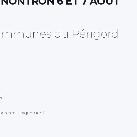
 NONTRON 6 ET 7 AOUT
mmunes du Périgord
5
mercredi uniquement)