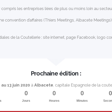
compris les entreprises liées de plus ou moins loin au secteur 
e convention d’affaires (Thiers Meetings, Albacete Meetings) a
les de la Coutellerie : site internet, page Facebook, logo c
Prochaine édition :
 au 13 juin 2020
à
Albacete
, capitale Espagnole de la coutel
0
0
0
0
s
Jours
Heures
Minutes
Seco