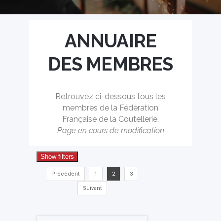
ANNUAIRE
DES MEMBRES
Retrouvez ci-dessous tous les
membres de la Fédération
Française de la Coutellerie.
Page en cours de modification
Précédent
1
2
3
Suivant