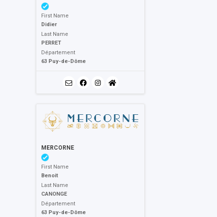
First Name
Didier
Last Name
PERRET
Département
63 Puy-de-Dôme
MERCORNE
First Name
Benoit
Last Name
CANONGE
Département
63 Puy-de-Dôme