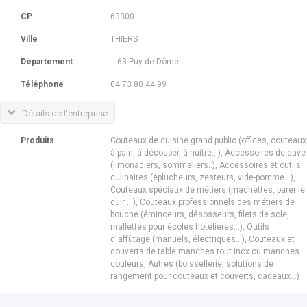
CP
63300
Ville
THIERS
Département
63 Puy-de-Dôme
Téléphone
04 73 80 44 99
Détails de l'entreprise
Produits
Couteaux de cuisine grand public (offices, couteaux
à pain, à découper, à huitre…), Accessoires de cave
(limonadiers, sommeliers..), Accessoires et outils
culinaires (éplucheurs, zesteurs, vide-pomme…),
Couteaux spéciaux de métiers (machettes, parer le
cuir ...), Couteaux professionnels des métiers de
bouche (éminceurs, désosseurs, filets de sole,
mallettes pour écoles hotelières…), Outils
d`affûtage (manuels, électriques…), Couteaux et
couverts de table manches tout inox ou manches
couleurs, Autres (boissellerie, solutions de
rangement pour couteaux et couverts, cadeaux…)